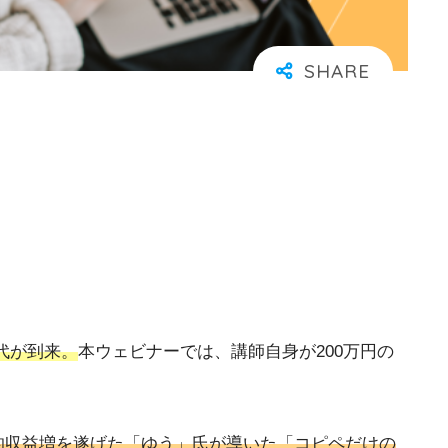
代が到来。
本ウェビナーでは、講師自身が200万円の
的収益増を遂げた「ゆう」氏が導いた
「コピペだけの