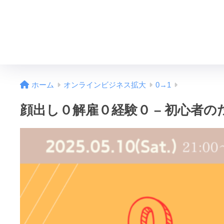
ホーム
オンラインビジネス拡大
0→1
顔出し０解雇０経験０ – 初心者の